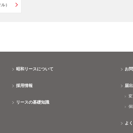
タル）
昭和リースについて
お
採用情報
届
変
リースの基礎知識
保
よ